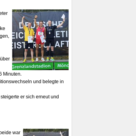
eter
rke
igen,
 über
96 Minuten.
itionswechseln und belegte in
teigerte er sich erneut und
 beide war