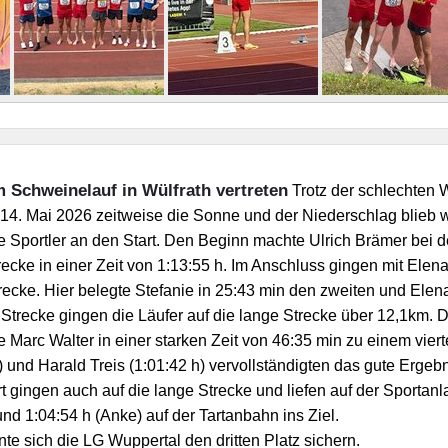
 Schweinelauf in Wülfrath vertreten
Trotz der schlechten 
4. Mai 2026 zeitweise die Sonne und der Niederschlag blieb 
e Sportler an den Start. Den Beginn machte Ulrich Brämer bei d
cke in einer Zeit von 1:13:55 h. Im Anschluss gingen mit Elen
cke. Hier belegte Stefanie in 25:43 min den zweiten und Elena 
 Strecke gingen die Läufer auf die lange Strecke über 12,1km.
 Marc Walter in einer starken Zeit von 46:35 min zu einem viert
 und Harald Treis (1:01:42 h) vervollständigten das gute Ergebn
 gingen auch auf die lange Strecke und liefen auf der Sportan
nd 1:04:54 h (Anke) auf der Tartanbahn ins Ziel.
e sich die LG Wuppertal den dritten Platz sichern.