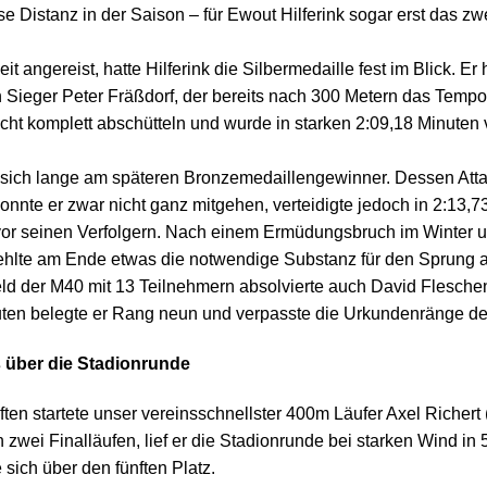
ese Distanz in der Saison – für Ewout Hilferink sogar erst das zw
t angereist, hatte Hilferink die Silbermedaille fest im Blick. Er h
 Sieger Peter Fräßdorf, der bereits nach 300 Metern das Tempo
 nicht komplett abschütteln und wurde in starken 2:09,18 Minuten 
 sich lange am späteren Bronzemedaillengewinner. Dessen Att
nnte er zwar nicht ganz mitgehen, verteidigte jedoch in 2:13,7
 vor seinen Verfolgern. Nach einem Ermüdungsbruch im Winter 
ehlte am Ende etwas die notwendige Substanz für den Sprung a
eld der M40 mit 13 Teilnehmern absolvierte auch David Fleschen
ten belegte er Rang neun und verpasste die Urkundenränge d
 über die Stadionrunde
en startete unser vereinsschnellster 400m Läufer Axel Richert (
 zwei Finalläufen, lief er die Stadionrunde bei starken Wind i
 sich über den fünften Platz.