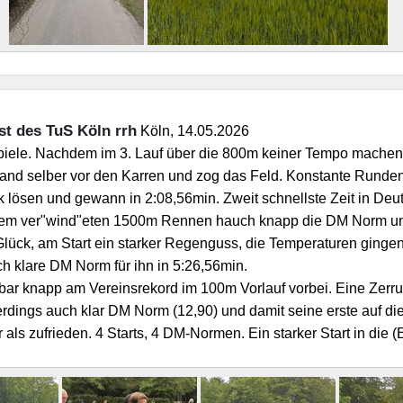
st des TuS Köln rrh
Köln, 14.05.2026
Spiele. Nachdem im 3. Lauf über die 800m keiner Tempo machen 
rhand selber vor den Karren und zog das Feld. Konstante Runden
k lösen und gewann in 2:08,56min. Zweit schnellste Zeit in Deut
nem ver"wind"eten 1500m Rennen hauch knapp die DM Norm und 
lück, am Start ein starker Regenguss, die Temperaturen gingen
klare DM Norm für ihn in 5:26,56min.
bar knapp am Vereinsrekord im 100m Vorlauf vorbei. Eine Zerru
lerdings auch klar DM Norm (12,90) und damit seine erste auf di
 als zufrieden. 4 Starts, 4 DM-Normen. Ein starker Start in die 