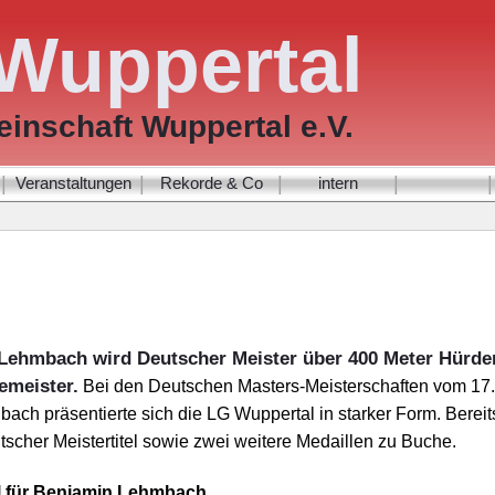
Wuppertal
inschaft Wuppertal e.V.
|
|
|
|
|
Veranstaltungen
Rekorde & Co
intern
 Lehmbach wird Deutscher Meister über 400 Meter Hürde
zemeister.
Bei den Deutschen Masters-Meisterschaften vom 17. 
ch präsentierte sich die LG Wuppertal in starker Form. Bereit
scher Meistertitel sowie zwei weitere Medaillen zu Buche.
el für Benjamin Lehmbach