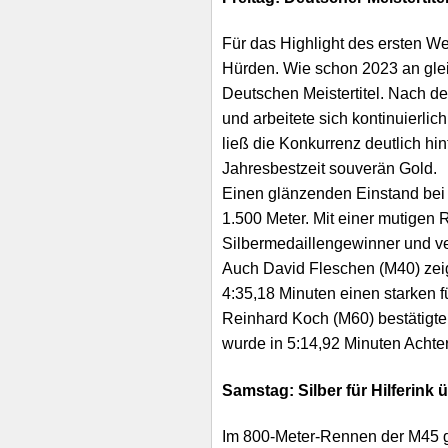
Für das Highlight des ersten W
Hürden. Wie schon 2023 an gleic
Deutschen Meistertitel. Nach de
und arbeitete sich kontinuierli
ließ die Konkurrenz deutlich h
Jahresbestzeit souverän Gold.
Einen glänzenden Einstand bei 
1.500 Meter. Mit einer mutigen R
Silbermedaillengewinner und ver
Auch David Fleschen (M40) zeig
4:35,18 Minuten einen starken fü
Reinhard Koch (M60) bestätigte 
wurde in 5:14,92 Minuten Achter
Samstag: Silber für Hilferink 
Im 800-Meter-Rennen der M45 gi