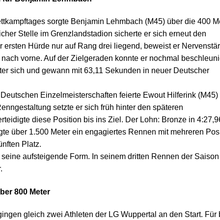
ettkampftages sorgte Benjamin Lehmbach (M45) über die 400 M
her Stelle im Grenzlandstadion sicherte er sich erneut den
r ersten Hürde nur auf Rang drei liegend, beweist er Nervenstä
ch nach vorne. Auf der Zielgeraden konnte er nochmal beschleun
inter sich und gewann mit 63,11 Sekunden in neuer Deutscher
Deutschen Einzelmeisterschaften feierte Ewout Hilferink (M45)
enngestaltung setzte er sich früh hinter den späteren
teidigte diese Position bis ins Ziel. Der Lohn: Bronze in 4:27,
te über 1.500 Meter ein engagiertes Rennen mit mehreren Pos
nften Platz.
seine aufsteigende Form. In seinem dritten Rennen der Saison s
.
über 800 Meter
ngen gleich zwei Athleten der LG Wuppertal an den Start. Für