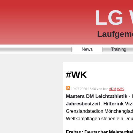
LG 
Laufgeme
|
|
News
Training
#WK
19.07.2026 18:00 von ben
#DM
#WK
Masters DM Leichtathletik -
Jahresbestzeit. Hilferink Vi
Grenzlandstadion Mönchengladba
Wettkampftagen stehen ein Deut
Freitag: Deutscher Meistertit