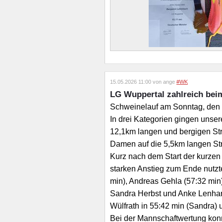
15.05.2026 11:00 von ange
#WK
LG Wuppertal zahlreich beim
Schweinelauf am Sonntag, den 1
In drei Kategorien gingen unser
12,1km langen und bergigen Stre
Damen auf die 5,5km langen Stre
Kurz nach dem Start der kurzen
starken Anstieg zum Ende nutzte
min), Andreas Gehla (57:32 min)
Sandra Herbst und Anke Lenhart
Wülfrath in 55:42 min (Sandra) u
Bei der Mannschaftwertung konnt