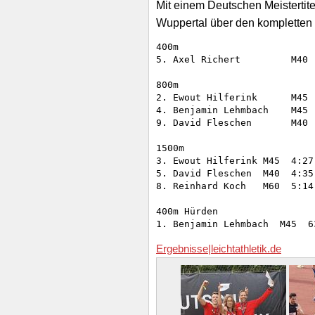
Mit einem Deutschen Meistertite
Wuppertal über den kompletten
400m

5. Axel Richert		M40  56,04

800m

2. Ewout Hilferink 	M45  2:09,18

4. Benjamin Lehmbach    M45  
9. David Fleschen	M40  2:12,48

1500m 

3. Ewout Hilferink M45  4:27,
5. David Fleschen  M40  4:35,
8. Reinhard Koch   M60  5:14,
400m Hürden

Ergebnisse|leichtathletik.de