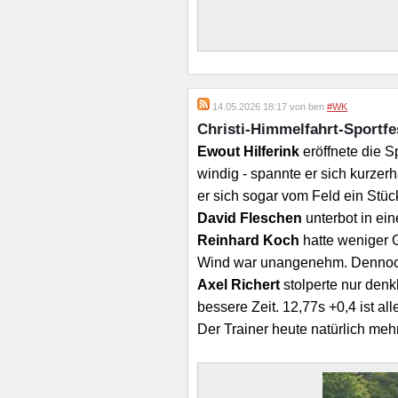
14.05.2026 18:17 von ben
#WK
Christi-Himmelfahrt-Sportfe
Ewout Hilferink
eröffnete die 
windig - spannte er sich kurze
er sich sogar vom Feld ein Stüc
David Fleschen
unterbot in ei
Reinhard Koch
hatte weniger G
Wind war unangenehm. Dennoch 
Axel Richert
stolperte nur denk
bessere Zeit. 12,77s +0,4 ist al
Der Trainer heute natürlich mehr