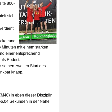
eite 800-
ielt sich
verdient
acke rund
3 Minuten mit einem starken
und einer entsprechend
ufs Podest.
 seinen zweiten Start des
enkbar knapp.
M40) in eben dieser Disziplin.
n 56,04 Sekunden in der Nähe