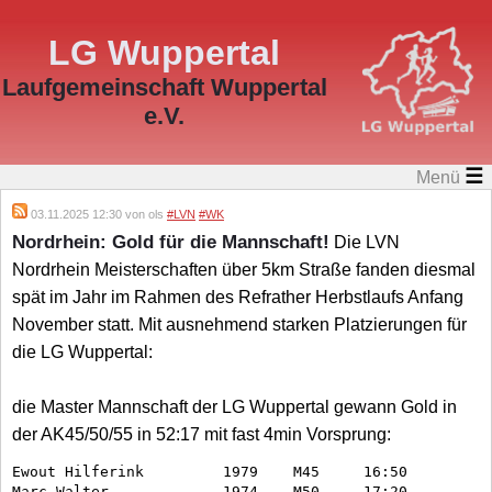
LG Wuppertal
Laufgemeinschaft Wuppertal
e.V.
☰
Menü
03.11.2025 12:30 von ols
#LVN
#WK
Nordrhein: Gold für die Mannschaft!
Die LVN
Nordrhein Meisterschaften über 5km Straße fanden diesmal
spät im Jahr im Rahmen des Refrather Herbstlaufs Anfang
November statt. Mit ausnehmend starken Platzierungen für
die LG Wuppertal:
die Master Mannschaft der LG Wuppertal gewann Gold in
der AK45/50/55 in 52:17 mit fast 4min Vorsprung:
Ewout Hilferink		1979	M45	16:50

Marc Walter		1974	M50	17:20 
