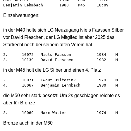
Benjamin Lehmbach	1980	M45	18:09 
Einzelwertungen:
in der M40 holte sich LG Neuzugang Niels Faassen Silber
vor David Fleschen, der LG Mitglied ist aber 2025 das
Startrecht noch bei seinem alten Verein hat
2.	10072	Niels Faassen		1984	M	LG Wuppertal	17:32

in der M45 holt die LG Silber und einen 4. Platz
2.	10071	Ewout Hilferink		1979	M	LG Wuppertal	16:57

die M50 sehr stark besetzt! Um 2s geschlagen reichte es
aber für Bronze
Bronze auch in der M60