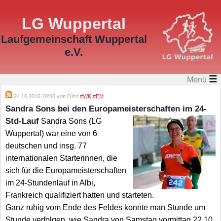
LG Wuppertal
Laufgemeinschaft Wuppertal
e.V.
☰
Menü
24.10.2016 20:00 von Olzo
#WK
#EM
Sandra Sons bei den Europameisterschaften im 24-
Std-Lauf
Sandra Sons (LG
Wuppertal) war eine von 6
deutschen und insg. 77
internationalen Starterinnen, die
sich für die Europameisterschaften
im 24-Stundenlauf in Albi,
Frankreich qualifiziert hatten und starteten.
Ganz ruhig vom Ende des Feldes konnte man Stunde um
Stunde verfolgen, wie Sandra von Samstag vormittag 22.10.