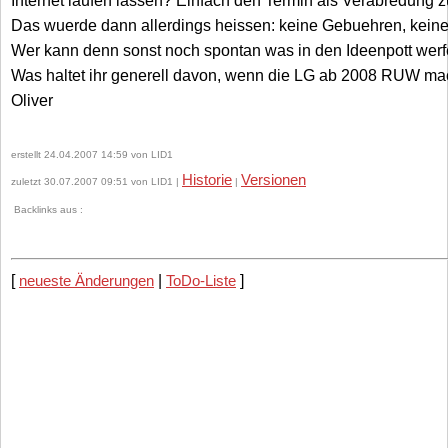
Internet laufen lassen? Einfach den Termin als Verabredung z
Das wuerde dann allerdings heissen: keine Gebuehren, keiner
Wer kann denn sonst noch spontan was in den Ideenpott wer
Was haltet ihr generell davon, wenn die LG ab 2008 RUW m
Oliver
erstellt 24.04.2007 14:59 von LID1
Historie
Versionen
zuletzt 30.07.2007 09:51 von LID1 |
|
Backlinks aus :
[
neueste Änderungen
|
ToDo-Liste
]