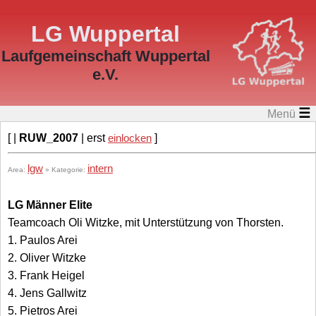
LG Wuppertal
Laufgemeinschaft Wuppertal
e.V.
☰
Menü
[ |
RUW_2007
| erst
einlocken
]
lgw
intern
Area:
» Kategorie:
LG Männer Elite
Teamcoach Oli Witzke, mit Unterstützung von Thorsten.
1. Paulos Arei
2. Oliver Witzke
3. Frank Heigel
4. Jens Gallwitz
5. Pietros Arei