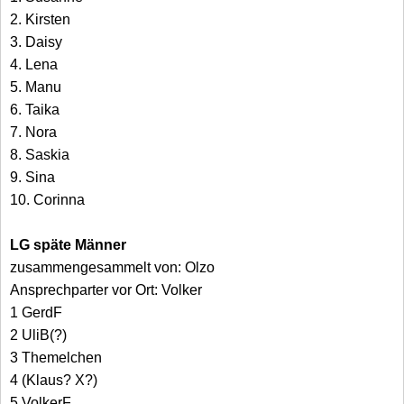
2. Kirsten
3. Daisy
4. Lena
5. Manu
6. Taika
7. Nora
8. Saskia
9. Sina
10. Corinna
LG späte Männer
zusammengesammelt von: Olzo
Ansprechparter vor Ort: Volker
1 GerdF
2 UliB(?)
3 Themelchen
4 (Klaus? X?)
5 VolkerF