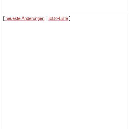
[
neueste Änderungen
|
ToDo-Liste
]