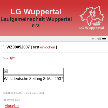
LG Wuppertal
Laufgemeinschaft Wuppertal
e.V.
☰
Menü
[ |
WZ08052007
| erst
einlocken
]
lgw
Area:
Westdeutsche Zeitung 8. Mai 2007
erstellt 08.05.2007 17:36 von LID372
Backlinks aus :
Aktuelles
.