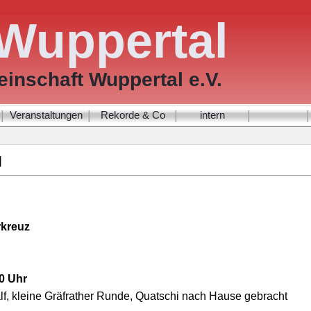
Wuppertal
inschaft Wuppertal e.V.
|
|
|
|
|
Veranstaltungen
Rekorde & Co
intern
]
rkreuz
0 Uhr
lf, kleine Gräfrather Runde, Quatschi nach Hause gebracht