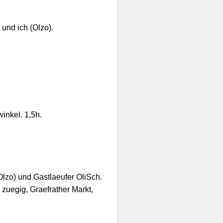
 und ich (Olzo).
inkel. 1,5h.
Olzo) und Gastlaeufer OliSch.
zuegig, Graefrather Markt,