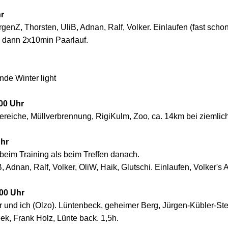
r
ürgenZ, Thorsten, UliB, Adnan, Ralf, Volker. Einlaufen (fast scho
, dann 2x10min Paarlauf.
nde Winter light
00 Uhr
sereiche, Müllverbrennung, RigiKulm, Zoo, ca. 14km bei ziemli
Uhr
beim Training als beim Treffen danach.
iB, Adnan, Ralf, Volker, OliW, Haik, Glutschi. Einlaufen, Volker
00 Uhr
 und ich (Olzo). Lüntenbeck, geheimer Berg, Jürgen-Kübler-Stei
k, Frank Holz, Lünte back. 1,5h.