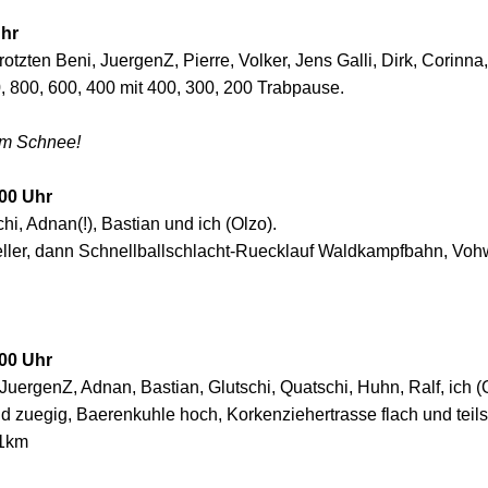
Uhr
tzten Beni, JuergenZ, Pierre, Volker, Jens Galli, Dirk, Corinna,
800, 600, 400 mit 400, 300, 200 Trabpause.
 im Schnee!
00 Uhr
i, Adnan(!), Bastian und ich (Olzo).
ler, dann Schnellballschlacht-Ruecklauf Waldkampfbahn, Vohw
00 Uhr
JuergenZ, Adnan, Bastian, Glutschi, Quatschi, Huhn, Ralf, ich (
 zuegig, Baerenkuhle hoch, Korkenziehertrasse flach und teils 
21km