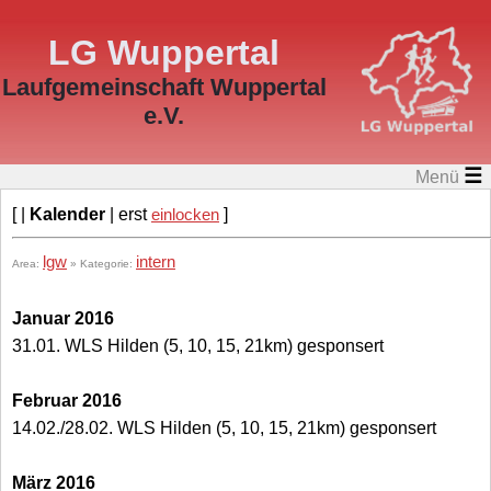
LG Wuppertal
Laufgemeinschaft Wuppertal
e.V.
☰
Menü
[ |
Kalender
| erst
einlocken
]
lgw
intern
Area:
» Kategorie:
Januar 2016
31.01. WLS Hilden (5, 10, 15, 21km) gesponsert
Februar 2016
14.02./28.02. WLS Hilden (5, 10, 15, 21km) gesponsert
März 2016